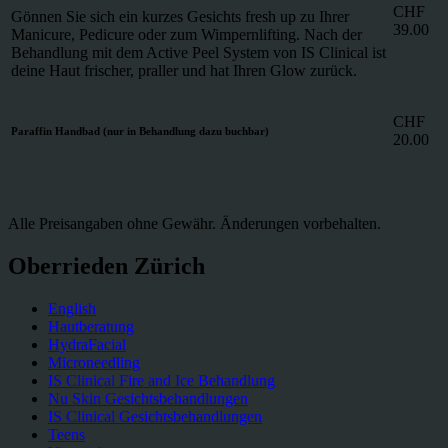
CHF
Gönnen Sie sich ein kurzes Gesichts fresh up zu Ihrer
39.00
Manicure, Pedicure oder zum Wimpernlifting. Nach der
Behandlung mit dem Active Peel System von IS Clinical ist
deine Haut frischer, praller und hat Ihren Glow zurück.
CHF
Paraffin Handbad (nur in Behandlung dazu buchbar)
20.00
Alle Preisangaben ohne Gewähr. Änderungen vorbehalten.
Oberrieden Zürich
English
Hautberatung
HydraFacial
Microneedling
IS Clinical Fire and Ice Behandlung
Nu Skin Gesichtsbehandlungen
IS Clinical Gesichtsbehandlungen
Teens