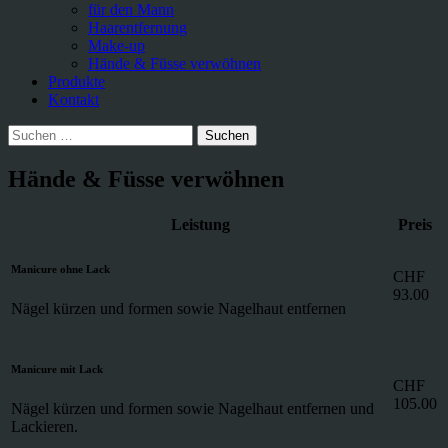
für den Mann
Haarentfernung
Make-up
Hände & Füsse verwöhnen
Produkte
Kontakt
Suchen
nach:
Hände & Füsse verwöhnen
Leistung
Preis
Manicure ohne Lack
CHF
93.00
Nägel kürzen und formen sowie Nagelhaut entfernen
Manicure mit Lack
CHF
105.00
Nägel kürzen und formen sowie Nagelhaut entfernen und
Lackieren.