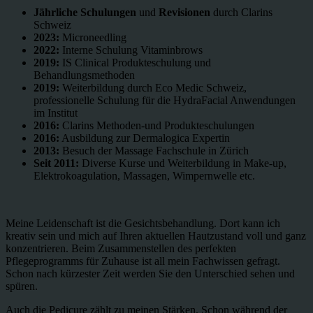
Jährliche
Schulungen
und
Revisionen
durch Clarins
Schweiz
2023:
Microneedling
2022:
Interne Schulung Vitaminbrows
2019:
IS Clinical Produkteschulung und
Behandlungsmethoden
2019:
Weiterbildung durch Eco Medic Schweiz,
professionelle Schulung für die HydraFacial Anwendungen
im Institut
2016:
Clarins Methoden-und Produkteschulungen
2016:
Ausbildung zur Dermalogica Expertin
2013:
Besuch der Massage Fachschule in Zürich
Seit 2011:
Diverse Kurse und Weiterbildung in Make-up,
Elektrokoagulation, Massagen, Wimpernwelle etc.
Meine Leidenschaft ist die Gesichtsbehandlung. Dort kann ich
kreativ sein und mich auf Ihren aktuellen Hautzustand voll und ganz
konzentrieren. Beim Zusammenstellen des perfekten
Pflegeprogramms für Zuhause ist all mein Fachwissen gefragt.
Schon nach kürzester Zeit werden Sie den Unterschied sehen und
spüren.
Auch die Pedicure zählt zu meinen Stärken. Schon während der