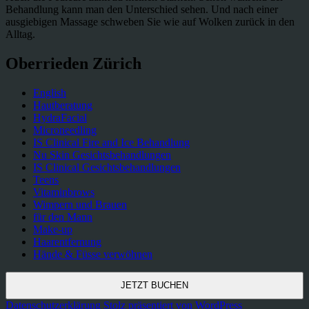
Behandlung kann man den Unterschied sehen. Und nach einer
ausgiebigen Massage schweben Sie wie auf Wolken zurück in den
Alltag.
Oberrieden Zürich
English
Hautberatung
HydraFacial
Microneedling
IS Clinical Fire and Ice Behandlung
Nu Skin Gesichtsbehandlungen
IS Clinical Gesichtsbehandlungen
Teens
Vitaminbrows
Wimpern und Brauen
für den Mann
Make-up
Haarentfernung
Hände & Füsse verwöhnen
Datenschutzerklärung
Stolz präsentiert von WordPress