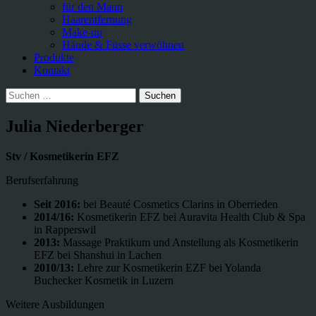
für den Mann
Haarentfernung
Make-up
Hände & Füsse verwöhnen
Produkte
Kontakt
Suchen
nach:
Julia Niederberger
Stv / Kosmetikerin EFZ
Berufserfahrung
Seit 2016:
bei Beauté Cosmetics Clarins in Oberrieden
2014/16:
Kosmetikerin EFZ bei Auravita Health Club & Spa
in Rapperswil
2013:
Massage Praktikum und Anstellung als Kosmetikerin
EFZ bei Shanshui in Lachen
2010/13:
Lehre zur Kosmetikerin EZF bei Yolanda
Buchecker Kosmetik in Luzern
Weitere Ausbildungen