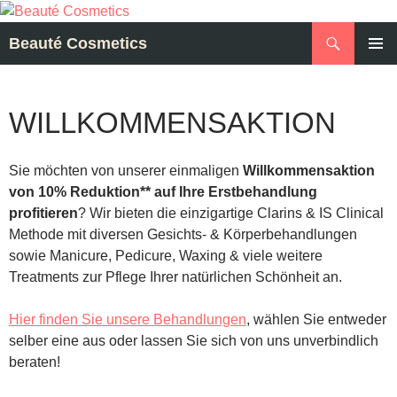
Zum
Inhalt
Suchen
Beauté Cosmetics
springen
PRIMÄR
MENÜ
WILLKOMMENS
AKTION
Sie möchten von unserer einmaligen
Willkommensaktion
von 10% Reduktion** auf Ihre Erstbehandlung
profitieren
? Wir bieten die einzigartige Clarins & IS Clinical
Methode mit diversen Gesichts- & Körperbehandlungen
sowie Manicure, Pedicure, Waxing & viele weitere
Treatments zur Pflege Ihrer natürlichen Schönheit an.
Hier finden Sie unsere Behandlungen
, wählen Sie entweder
selber eine aus oder lassen Sie sich von uns unverbindlich
beraten!